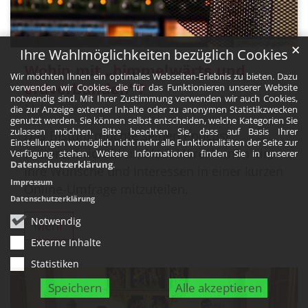
© Fringer Cat unsplash
✕
Ihre Wahlmöglichkeiten bezüglich Cookies
Wohin mit „himmelwärts und
Wir möchten Ihnen ein optimales Webseiten-Erlebnis zu bieten. Dazu
erdverbunden“?
verwenden wir Cookies, die für das Funktionieren unserer Website
notwendig sind. Mit Ihrer Zustimmung verwenden wir auch Cookies,
14. Juli 2026
die zur Anzeige externer Inhalte oder zu anonymen Statistikzwecken
genutzt werden. Sie können selbst entscheiden, welche Kategorien Sie
zulassen möchten. Bitte beachten Sie, dass auf Basis Ihrer
Das Bistum möchte seinen Podcast
Einstellungen womöglich nicht mehr alle Funktionalitäten der Seite zur
weiterentwickeln und lädt Hörer*innen ein,
Verfügung stehen. Weitere Informationen finden Sie in unserer
Datenschutzerklärung
.
ihre Wünsche und Interessen in einer kurzen
Impressum
Online-Umfrage mitzuteilen.
Datenschutzerklärung
Notwendig
Mehr
Externe Inhalte
Statistiken
Speichern
Alle akzeptieren