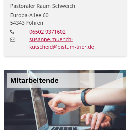
Pastoraler Raum Schweich
Europa-Allee 60
54343
Föhren
06502 9371602
susanne.muench-
kutscheid@bistum-trier.de
Mitarbeitende
© John Schnobrich auf Unsplash