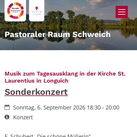
Zum Inhalt springen
Pastoraler Raum Schweich
Musik zum Tagesausklang in der Kirche St.
:
Laurentius in Longuich
Sonderkonzert
Datum:
Sonntag, 6. September 2026 18:30 - 20:00
Art bzw. Nummer:
Konzert
F. Schubert „Die schöne Müllerin“