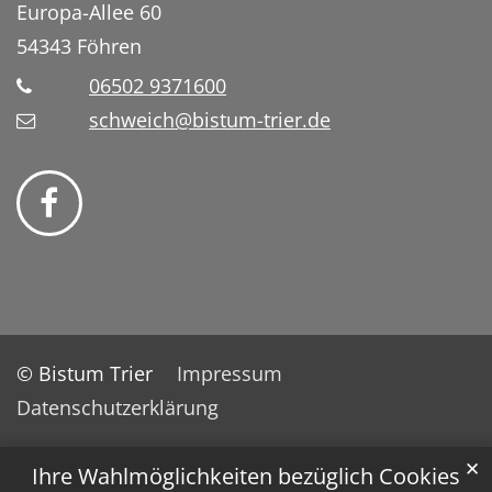
Europa-Allee 60
54343
Föhren
06502 9371600
schweich@bistum-trier.de
© Bistum Trier
Impressum
Datenschutzerklärung
✕
Ihre Wahlmöglichkeiten bezüglich Cookies