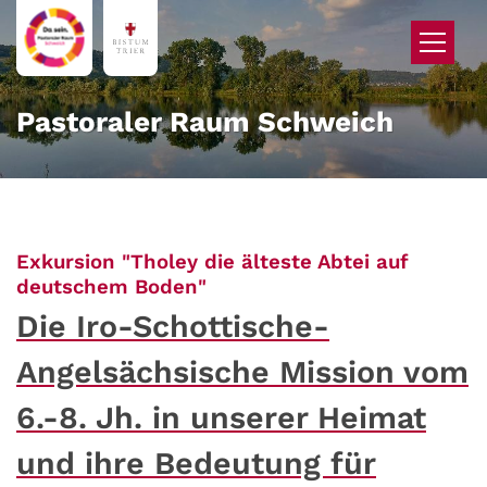
Zum Inhalt springen
Pastoraler Raum Schweich
Exkursion "Tholey die älteste Abtei auf
:
deutschem Boden"
Die Iro-Schottische-
Angelsächsische Mission vom
6.-8. Jh. in unserer Heimat
und ihre Bedeutung für