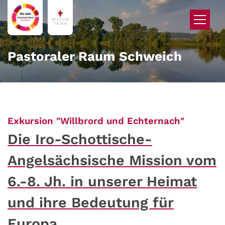
Zum Inhalt springen
Pastoraler Raum Schweich
:
Exkursion "Willbrord und Echternach"
Die Iro-Schottische-
Angelsächsische Mission vom
6.-8. Jh. in unserer Heimat
und ihre Bedeutung für
Europa