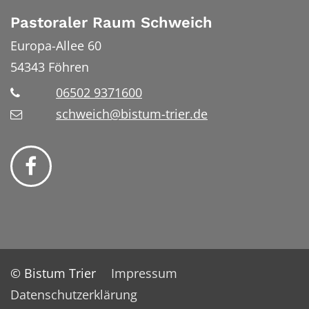
Pastoraler Raum Schweich
Europa-Allee 60
54343
Föhren
06502 9371600
schweich@bistum-trier.de
© Bistum Trier
Impressum
Datenschutzerklärung