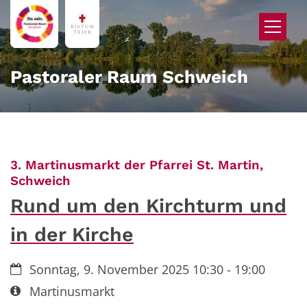
Zum Inhalt springen
Pastoraler Raum Schweich
3. Martinusmarkt der Pfarrei St. Martin,
:
Schweich
Rund um den Kirchturm und
in der Kirche
Datum:
Sonntag, 9. November 2025 10:30 - 19:00
Art bzw. Nummer:
Martinusmarkt