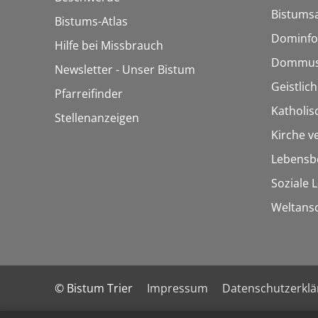
Bistumsa
Bistums-Atlas
Dominfo
Hilfe bei Missbrauch
Dommus
Newsletter - Unser Bistum
Geistlic
Pfarreifinder
Katholis
Stellenanzeigen
Kirche v
Lebensb
Soziale 
Weltans
© Bistum Trier
Impressum
Datenschutzerkl