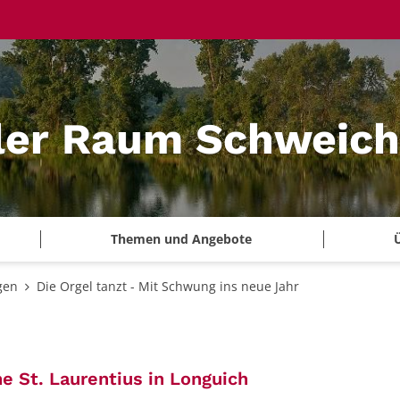
ler Raum Schweich
Themen und Angebote
gen
Die Orgel tanzt - Mit Schwung ins neue Jahr
:
e St. Laurentius in Longuich