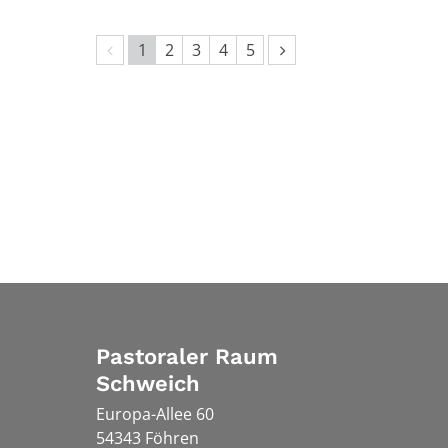
Vorherige Seite
Nächste Seite
1
2
3
4
5
Pastoraler Raum
Schweich
Europa-Allee 60
54343
Föhren