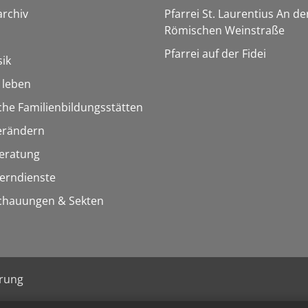
rchiv
Pfarrei St. Laurentius An de
Römischen Weinstraße
Pfarrei auf der Fidei
ik
h leben
che Familienbildungsstätten
erändern
eratung
Lerndienste
chauungen & Sekten
ärung