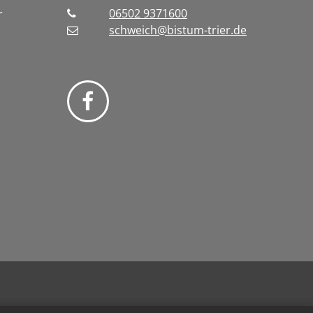
06502 9371600
r
schweich@bistum-trier.de