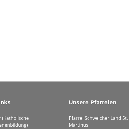
inks
Unsere Pfarreien
r (Katholische
Pfarrei Schweicher Land St.
enenbildung)
Martinus